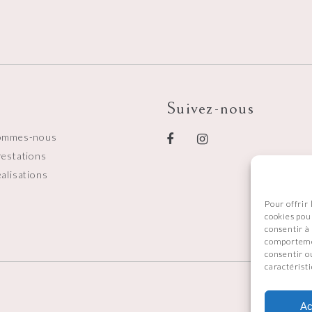
Suivez-nous
ommes-nous
restations
alisations
Pour offrir 
cookies pou
consentir à
comportemen
consentir o
caractéristi
Ac