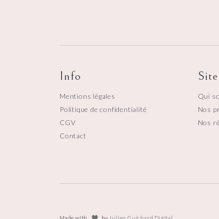
Info
Site
Mentions légales
Qui s
Politique de confidentialité
Nos p
CGV
Nos ré
Contact
Made with
by
Julien Guichard Digital