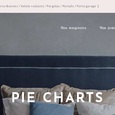
res Bannes / Volets roulants / Pergolas / Portails / Porte garage
|
Nos magasins
Nos pre
PIE CHARTS